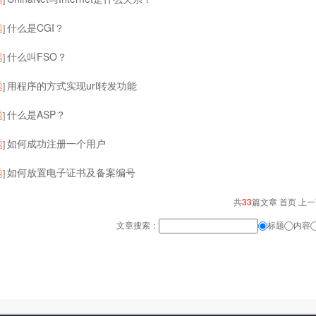
题
什么是CGI？
]
题
什么叫FSO？
]
题
用程序的方式实现url转发功能
]
题
什么是ASP？
]
题
如何成功注册一个用户
]
题
如何放置电子证书及备案编号
]
共
33
篇文章 首页 上
文章搜索：
标题
内容