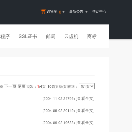
购物车
最新公告
帮助中心
0
小程序
SSL证书
邮局
云虚机
商标
下一页
尾页
一页
页次：
1
/4
页
10
篇文章/页 转到：
[查看全文]
(2004-11-02,
24796
)
[查看全文]
(2004-09-02,
20149
)
[查看全文]
(2004-09-02,
19633
)