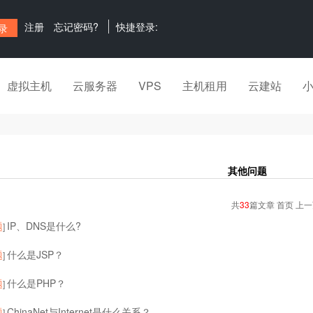
注册
忘记密码?
快捷登录:
虚拟主机
云服务器
VPS
主机租用
云建站
其他问题
共
33
篇文章 首页 上
题
IP、DNS是什么?
]
题
什么是JSP？
]
题
什么是PHP？
]
题
ChinaNet与Internet是什么关系？
]