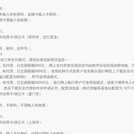
：
号；
卡输入存折密码，金穗卡输入卡密码；
用卡需输入有效期；
行。
洋信用卡/借记卡（郑州市，交行直连）
：
号，密码，证件号；。
付
提供三种支付模式，请按自身实际情况选其一：
，无代理，日交易限额500元； 网上支付所有交易信息均由程序自动实现加密传输
，有代理，日交易限额3000元； 使用此种方式前客户首先要从我行网页上下载安全
0.1 端口配置为8080），即可使用该模式。
，有代理，日交易限额30000元； 该行网上银行用户可使用该模式，或客户携带本人
，然后下载安全代理软件并申请证书，配置浏览器（将代理服务器地址配置为 127.0.0
洋信用卡/借记卡（厦门市）
：
号、卡密码，不需输入有效期；
付。
洋信用卡/借记卡（上海市）
：
号、网上支付密码，信用卡需输入有效期；