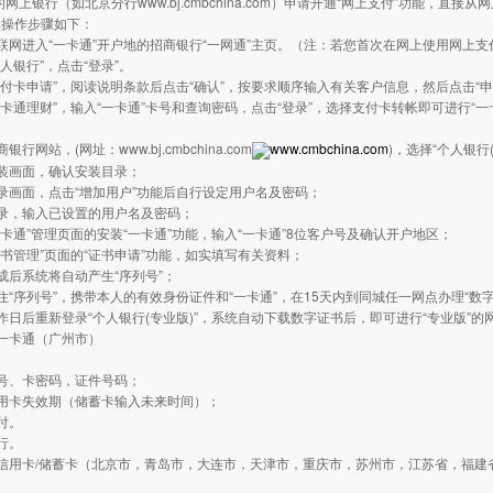
的网上银行（如北京分行www.bj.cmbchina.com）申请开通“网上支付”功能，
体操作步骤如下：
联网进入“一卡通”开户地的招商银行“一网通”主页。（注：若您首次在网上使用网上支
个人银行”，点击“登录”。
支付卡申请”，阅读说明条款后点击“确认”，按要求顺序输入有关客户信息，然后点击“
一卡通理财”，输入“一卡通”卡号和查询密码，点击“登录”，选择支付卡转帐即可进行“
银行网站，(网址：www.bj.cmbchina.com
www.cmbchina.com
)，选择“个人银行
装画面，确认安装目录；
录画面，点击“增加用户”功能后自行设定用户名及密码；
录，输入已设置的用户名及密码；
一卡通”管理页面的安装“一卡通”功能，输入“一卡通”8位客户号及确认开户地区；
证书管理”页面的“证书申请”功能，如实填写有关资料；
成后系统将自动产生“序列号”；
住“序列号”，携带本人的有效身份证件和“一卡通”，在15天内到同城任一网点办理“数字
作日后重新登录“个人银行(专业版)”，系统自动下载数字证书后，即可进行“专业版”的
一卡通（广州市）
：
号、卡密码，证件号码；
用卡失效期（储蓄卡输入未来时间）；
付。
行。
信用卡/储蓄卡（北京市，青岛市，大连市，天津市，重庆市，苏州市，江苏省，福建
：