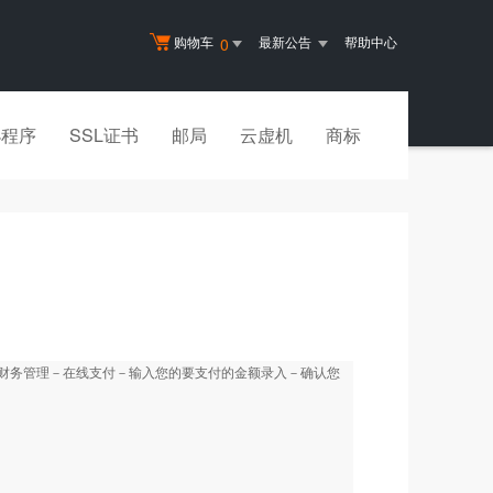
购物车
最新公告
帮助中心
0
小程序
SSL证书
邮局
云虚机
商标
户财务管理－在线支付－输入您的要支付的金额录入－确认您