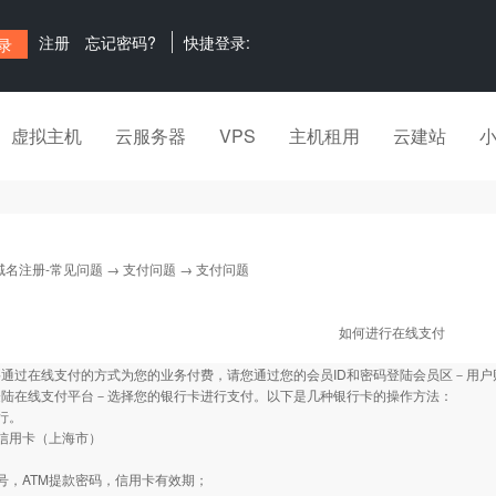
注册
忘记密码?
快捷登录:
虚拟主机
云服务器
VPS
主机租用
云建站
域名注册-常见问题
→
支付问题
→ 支付问题
如何进行在线支付
要通过在线支付的方式为您的业务付费，请您通过您的会员ID和密码登陆会员区－用
登陆在线支付平台－选择您的银行卡进行支付。以下是几种银行卡的操作方法：
行。
信用卡（上海市）
：
号，ATM提款密码，信用卡有效期；