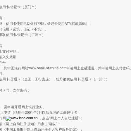
信用卡/借记卡（厦门市）
：
号；
码（信用卡使用电话银行密码 / 借记卡使用ATM提款密码）；
（信用卡必填，借记卡不填）。
银联信用卡/借记卡（广州市）
：
号；
上支付密码；
输入失效期
件号
到中国银行网站www.bank-of-china.com申请网上金融通道，并申请网上支付密码
行。
信用卡/灵通卡（全国，工行直连），牡丹银联信用卡/灵通卡（广州市）
：
付卡号、支付密码；
前，需申请开通网上银行业务。
上申请（适用于2001年6月以后办理的工商银行卡）
行网
www.icbc.com.cn
，点击“网上个人自助注册”；
读《网上自助注册须知》后点击“确认”；
签署《中国工商银行网上自助注册个人客户服务协议》；