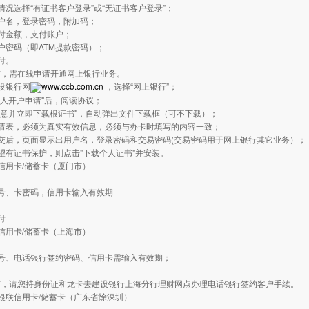
情况选择“有证书客户登录”或“无证书客户登录”；
户名，登录密码，附加码；
付金额，支付账户；
户密码（即ATM提款密码）；
付。
前，需在线申请开通网上银行业务。
设银行网
www.ccb.com.cn
，选择“网上银行”；
个人开户申请"后，阅读协议；
同意并立即下载根证书"，自动弹出文件下载框（可不下载）；
申请表，必须为真实有效信息，必须与办卡时填写的内容一致；
交后，页面显示出用户名，登录密码和交易密码(交易密码用于网上银行其它业务）；
望有证书保护，则点击"下载个人证书"并安装。
信用卡/储蓄卡（厦门市）
：
号、卡密码，信用卡输入有效期
付
信用卡/储蓄卡（上海市）
：
卡号、电话银行签约密码、信用卡需输入有效期；
前，请您持身份证和龙卡去建设银行上海分行理财网点办理电话银行签约客户手续。
银联信用卡/储蓄卡（广东省除深圳）