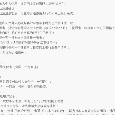
输入个人信息，设定网上支付密码，点击“提交”；
助注册确认；
自助注册成功后，可立即开通使用工行个人网上银行系统。
：
类型和证件号码必须与客户申领该卡时所使用的证件一致；
用卡、贷记卡时需输入卡有效期（格式XX年XX月），灵通卡、综合账户卡可不用输
上自助注册的初始密码为6至8位的数字；
同一客户只允许自助注册一张卡；
柜台申请（适用任何时期办理的工商银行卡）
工商银行任何一个储蓄所，提交网上银行业务申请单；
4小时之后开通服务；
行。
通/支付卡（全国，招行直连）
：
：
通里足额支付款转入支付卡（一网通）；
付卡（一网通）号码，支付密码提交。
：
业版用户登录；
动下载数字证书后，即可进行“专业版”的网上理财。
操作首次支付前，请先申请大众版或专业版：
有“一卡通”的客户可到“一卡通”开户地招商银行任一网点持本人有效身份证明和“一卡