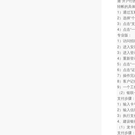
通”开户行
转帐的具
1）通过互
2）选择“
3）点击“
4）点击“
专业版：
1）访问招商
2）进入安
3）进入登
4）重新登
5）点击“
6）点击“
7）操作完
8）客户记
9）一个工
（2）银联
支付步骤
1）输入卡
2）输入信
3）执行支
4、建设银
（1）龙卡
支付步骤