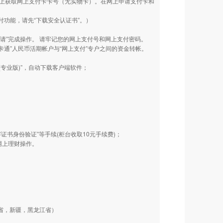
直接从网上获取网上支付卡卡号（无实物卡）。在网上申请支付卡和
付功能，请先“下载安全认证书”。）
申请”完成操作。 请牢记您的网上支付号和网上支付密码。
一卡通”人民币活期帐户与“网上支付”专户之间的资金转帐。
(专业版)”，自动下载客户端软件；
证书身份验证”等手续(柜台收取10元手续费)；
网上理财操作。
省，新疆，黑龙江省）