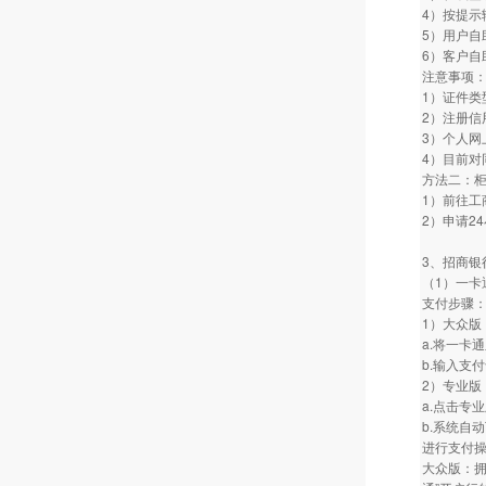
4）按提示
5）用户自
6）客户
注意事项
1）证件
2）注册信
3）个人网
4）目前对
方法二：
1）前往
2）申请2
3、招商银
（1）一卡
支付步骤
1）大众版
a.将一卡
b.输入支
2）专业版
a.点击专
b.系统自
进行支付
大众版：拥