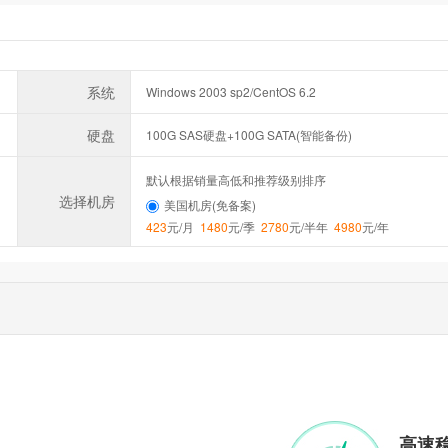
系统
Windows 2003 sp2/CentOS 6.2
硬盘
100G SAS硬盘+100G SATA(智能备份)
默认根据销量高低和推荐级别排序
选择机房
美国机房(免备案)
423
元/月
1480
元/季
2780
元/半年
4980
元/年
高速