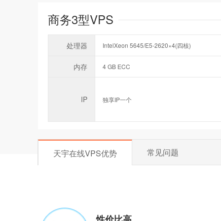
商务3型VPS
处理器
IntelXeon 5645/E5-2620×4(四核)
内存
4 GB ECC
IP
独享IP一个
常见问题
天宇在线VPS优势
性价比高