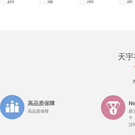
.pro
.vip
.ren
.xin
天宇
全选
全选
全选
全选
全不选
全不选
全不选
全不选
常用
常用
常用
常用
高品质保障
N
高品质保障
新
个
过