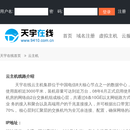
用户名:
密 码:
注册
首页
域名注册
虚拟主机
云
天宇在线首页
云主机
云主机线路介绍
天宇在线云主机集群位于中国电信8大核心节点之一的数据中心，我司
使用面积近3000平米，装机容量可达到近万台，08年6月正式启用使
机房的网络由2台交换机组成核心层，共通过6条10GE以太网链路方式上
业 务的接入和聚合以及高端用户的千兆直接接入，并可根据出口带
70% 。核心层到汇聚层的交换机均为全冗余连接、配置，确保网络
IP地址：