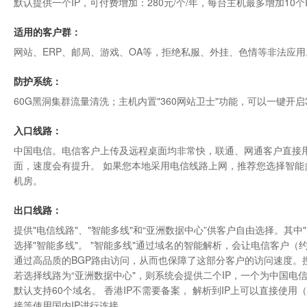
默认提供一个IP，可付费增加：280元/个/年，每台主机最多增加10个
适用的客户群：
网站、ERP、邮局、游戏、OA等，拒绝私服、外挂、色情等非法应用
防护系统：
60G黑洞集群流量清洗；主机内置"
360网站卫士
"功能，可以一键开启
入口线路：
中国电信。电信客户上传及远程桌面均非常快，联通、网通客户直接用
面，速度会有提升。 如果您本地采用电信线路上网，推荐您选择智能
机房
。
出口线路：
提供"电信线路"、"智能多线"和“亚洲数据中心”供客户自由选择。其
选择"智能多线"。 "智能多线"通过域名的智能解析，会让电信客户（约
通过高品质的BGP路由访问，从而也保障了这部分客户的访问速度。搜
若选择线路为“
亚洲数据中心"
，则系统会提供二个IP，一个为中国电信
默认支持60个域名。 香港IP不需要备案， 解析到IP上可以直接使
接等使用国内IP进行连接。