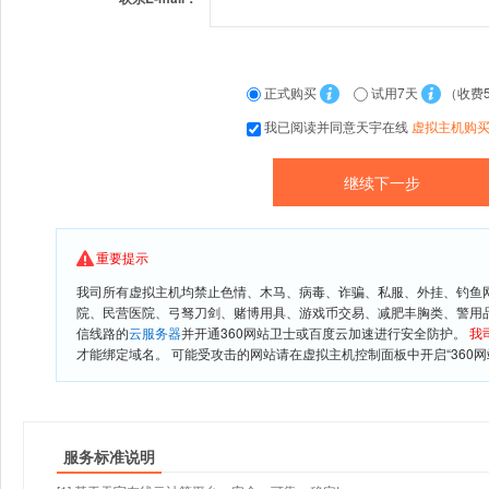
正式购买
试用7天
（收费
我已阅读并同意天宇在线
虚拟主机购
重要提示
我司所有虚拟主机均禁止色情、木马、病毒、诈骗、私服、外挂、钓鱼
院、民营医院、弓驽刀剑、赌博用具、游戏币交易、减肥丰胸类、警用
信线路的
云服务器
并开通360网站卫士或百度云加速进行安全防护。
我
才能绑定域名。 可能受攻击的网站请在虚拟主机控制面板中开启“360网
服务标准说明