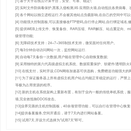
[1] 基于天宇在线云计算平台，安全、可靠、稳定!;
[2] 实时文件防病毒保护,黑客入侵检测,IIS 应用防火墙,自动抵抗各类病毒、
[3] 各个网站以独立进程运行,不会被其他站点负载影响,在自己的空间中可以使用
[4] 功能强大控制面板,可以直接修改FTP密码,自行停止网站,自行绑定域名,
[5] 提供WEB上传文件、恢复备份、RAR压缩、RAR解压、站点重定向
级管理功能;
[6] 无障碍技术支持：24×7×365制技术支持，微笑面对任何用户。
[7] 每3分钟自动访问网站一次，监控网站运行.
[8] 自动每7天备份一次数据,用户能在管理中心自助恢复数据;
[9] 采用独特的第六代高级虚拟主机系统、数据双重保护、软硬件/透明防火
[10] 在线支付，实时开设,CDN网络加速器可供选购，免费赠送功能强大
[11] 为了保证服务器上所有虚拟主机用户站点均能正常稳定的运行，严禁上
等极为占用资源的程序。
[12] 新的主机在系统架构上重新布置，有别于业内一般的传统单机系统，
墙,完全效抵御DDOS攻击。
[13]业界完善的主机控制面板，40余项管理功能，可以自行在管理中心恢
[14]提供备案服务,空间开通后，请于7天内进行网站备案。
[15] 试用7天.开设方式选择为"试用7天"即可。