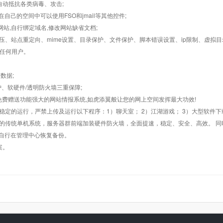
墙,自动抵抗各类病毒、攻击;
在自己的空间中可以使用FSO和jmail等其他控件;
止网站,自行绑定域名,修改网站缺省文档;
AR解压、站点重定向、mime设置、目录保护、文件保护、脚本错误设置、ip限制、虚拟
对任何用户。
数据;
护、软硬件/透明防火墙三重保障;
购，免费赠送功能强大的网站情报系统,如虎添翼般让您的网上空间发挥最大功效!
常稳定的运行，严禁上传及运行以下程序：1）聊天室； 2）江湖游戏； 3）大型软件下
般的传统单机系统，服务器群前端加装硬件防火墙，全面提速，稳定、安全、高效。 同时
以自行在管理中心恢复备份。
案。