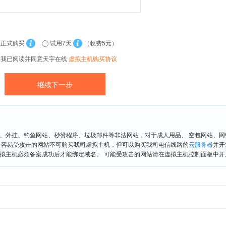
正式购买
试用7天
（收费5元）
我已阅读并同意天宇在线
虚拟主机购买协议
、外挂、钓鱼网站、秒赞程序、垃圾邮件等非法网站，对于成人用品、 空包网站、
险容易受攻击的网站不可购买我司虚拟主机，但可以购买我司电信线路的
云服务器
并开
拟主机必须备案成功后才能绑定域名。 可能受攻击的网站请在虚拟主机控制面板中开启“