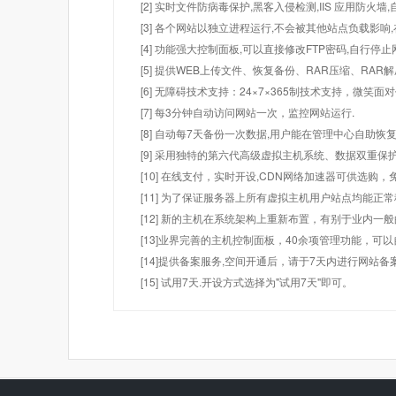
[2] 实时文件防病毒保护,黑客入侵检测,IIS 应用防火
[3] 各个网站以独立进程运行,不会被其他站点负载影响,
[4] 功能强大控制面板,可以直接修改FTP密码,自行停
[5] 提供WEB上传文件、恢复备份、RAR压缩、R
[6] 无障碍技术支持：24×7×365制技术支持，微笑面
[7] 每3分钟自动访问网站一次，监控网站运行.
[8] 自动每7天备份一次数据,用户能在管理中心自助恢复
[9] 采用独特的第六代高级虚拟主机系统、数据双重保
[10] 在线支付，实时开设,CDN网络加速器可供选
[11] 为了保证服务器上所有虚拟主机用户站点均能正
[12] 新的主机在系统架构上重新布置，有别于业内一
[13]业界完善的主机控制面板，40余项管理功能，可
[14]提供备案服务,空间开通后，请于7天内进行网站备
[15] 试用7天.开设方式选择为"试用7天"即可。