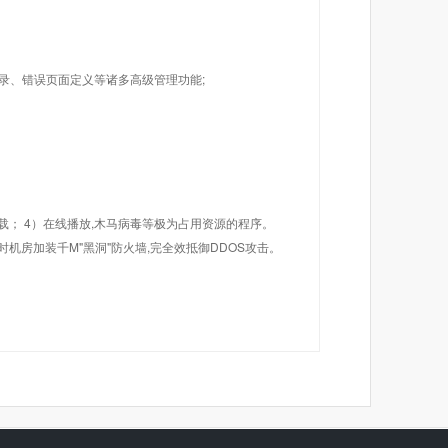
目录、错误页面定义等诸多高级管理功能;
载； 4）在线播放,木马病毒等极为占用资源的程序。
机房加装千M"黑洞"防火墙,完全效抵御DDOS攻击。