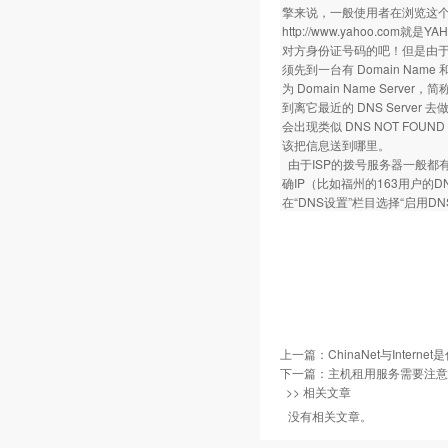
擎来说，一般使用者在浏览这个网站时
http://www.yahoo.c
对方身份证号码的吧！但是由于在 
须先到一台有 Domain Na
为 Domain Name Server，
到离它最近的 DNS Serv
会出现类似 DNS NOT FO
该把信息送到哪里。
由于ISP的拨号服务器一般都
确IP（比如福州的163用户的DNS
在“DNS设置”栏目选择“启用D
上一篇：
ChinaNet与Intern
下一篇：
主机租用服务需要注意
>> 相关文章
没有相关文章。