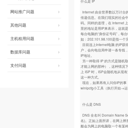
什么是 IP
网站推广问题
Internet 由全世界数以万
传递信息。在我们现实的社会
码。同样的道理，在 Inter
其他问题
里的地址是用IP来表示，这就是IP
每台电脑的“身份证号码”，每台
主机租用问题
如：202.101.98.100
目前连上Internet电脑 
户，会向电信局申请一条专线，
数据库问题
IP地址。
另一种取得 IP 的方式是随机
支付问题
才能上网的那种），这种情况下
上 ISP 时，ISP会随机地
这一种方式。
现在，如果再有人问你IP的事，
winipcfg小工具（执行开始
什么是 DNS
DNS 全名叫 Domain Name
名)。正如上面所讲，在网上辨
般会为网上的电脑取一个有某种含