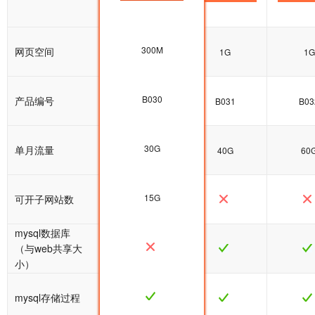
300M
网页空间
300M
1G
1G
B030
产品编号
B030
B031
B03
30G
单月流量
30G
40G
60
15G
可开子网站数
mysql数据库
（与web共享大
小）
mysql存储过程