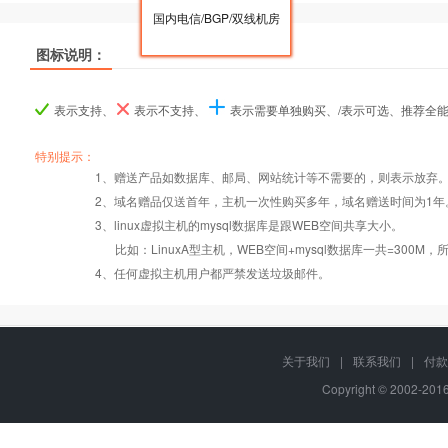
国内电信/BGP/双线机房
图标说明：
产品名称
产品名称
产品名称
LinuxA
LinuxA
LinuxA
LinuxB
LinuxB
LinuxB
Linu
Linu
Linu
表示支持、
表示不支持、
表示需要单独购买、/表示可选、推荐全
产品编号
产品编号
产品编号
B030
B030
B030
B031
B031
B031
B03
B03
B03
特别提示：
1、赠送产品如数据库、邮局、网站统计等不需要的，则表示放弃
2、域名赠品仅送首年，主机一次性购买多年，域名赠送时间为1年
操作系统
设置首页
数据定期备份
Linux
Linux
Lin
3、linux虚拟主机的mysql数据库是跟WEB空间共享大小。
比如：LinuxA型主机，WEB空间+mysql数据库一共=3
PHP
错误页面定义
数据自助恢复
4、任何虚拟主机用户都严禁发送垃圾邮件。
Htaccess
rar在线压缩
千兆防火墙系统
关于我们
|
联系我们
|
付款
Copyright © 2002-20
MySQL
免费预装软件
QQ全球免费电话
版本:5.1/5.6