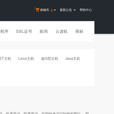
购物车
最新公告
帮助中心
0
小程序
SSL证书
邮局
云虚机
商标
NET主机
Linux主机
超G型主机
Java主机
户、铁通用户、联通用户，均能快速访问到您的网站， 彻