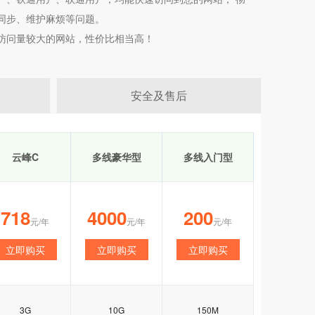
同步、维护麻烦等问题。
访问量较大的网站，性价比相当高！
安全及售后
云峰C
多线豪华型
多线入门型
718
4000
200
元/年
元/年
元/年
立即购买
立即购买
立即购买
3G
10G
150M