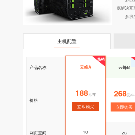
底解决互
多线
主机配置
热销
热销
云峰A
产品名称
云峰A
云峰B
188
188
268
元/年
元/年
元/年
价格
立即购买
立即购买
立即购买
1G
网页空间
1G
2G