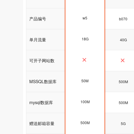
w5
产品编号
w5
b070
18G
单月流量
25G
40G
可开子网站数
50M
MSSQL数据库
100M
500M
100M
mysql数据库
100M
500M
500M
赠送邮箱容量
5G
5G