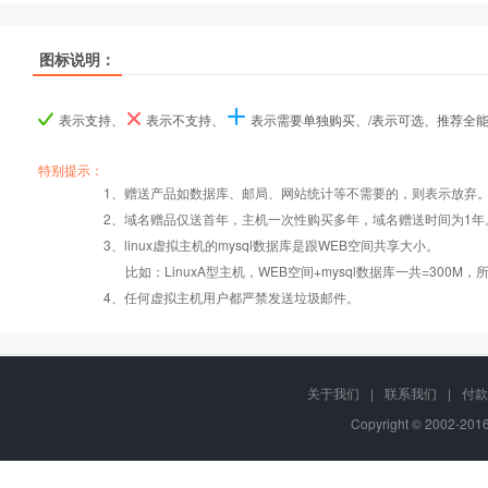
热销
热销
热销
图标说明：
产品名称
产品名称
产品名称
香港入门型
香港入门型
香港入门型
香港普及型
香港普及型
香港普及型
香港企业型
香港企业型
香港企业型
香
香
香
表示支持、
表示不支持、
表示需要单独购买、/表示可选、推荐全
产品编号
产品编号
产品编号
tw000
tw000
tw000
tw001
tw001
tw001
tw002
tw002
tw002
特别提示：
1、赠送产品如数据库、邮局、网站统计等不需要的，则表示放弃
Windows2008/
Windows2008/
Windows2008/
Win
2、域名赠品仅送首年，主机一次性购买多年，域名赠送时间为1年
操作系统
设置首页
数据定期备份
Linux
Linux
Linux
3、linux虚拟主机的mysql数据库是跟WEB空间共享大小。
比如：LinuxA型主机，WEB空间+mysql数据库一共=3
PHP
错误页面定义
数据自助恢复
4、任何虚拟主机用户都严禁发送垃圾邮件。
ASP
rar在线压缩
10重安全保障
关于我们
|
联系我们
|
付款
Copyright © 2002-20
ASP.net
免费预装软件
千兆防火墙系统