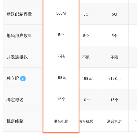
500M
赠送邮箱容量
5G
5G
5G
5个
邮箱用户数量
5个
5个
5个
不限
并发连接数
不限
不限
不限
+98元
独立IP
+198元
+198元
+198元
15个
绑定域名
15个
10个
15个
机房线路
港台机房
港台机房
港台机房
港台机房