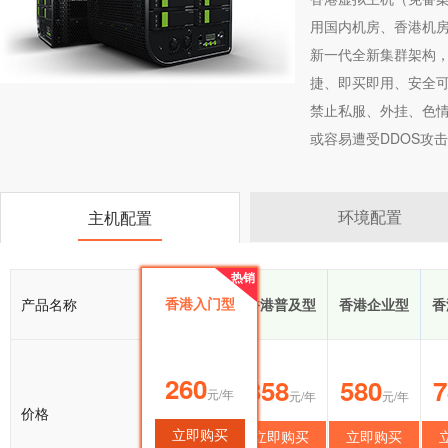
用国内机房、香港机
新一代全新集群架构
捷、即买即用、安全可
禁止私服、外挂、色情
或容易遭受DDOS攻击
环境配置
主机配置
热销
热销
香港入门型
产品名称
香港入门型
香港普及型
香港企业型
香
260
260
358
580
7
元/年
元/年
元/年
元/年
价格
立即购买
立即购买
立即购买
立即购买